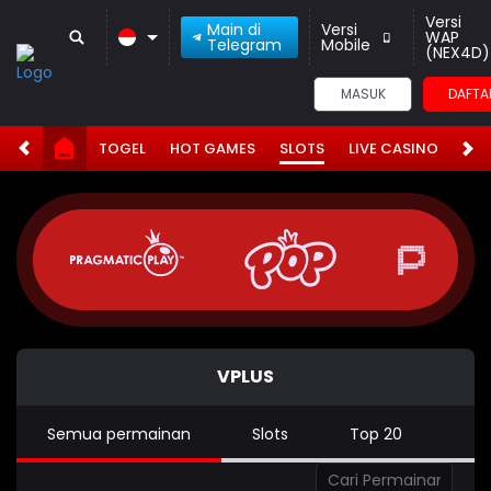
Versi
Main di
Versi
WAP
Telegram
Mobile
(NEX4D)
MASUK
DAFTA
TOGEL
HOT GAMES
SLOTS
LIVE CASINO
RA
VPLUS
Semua permainan
Slots
Top 20