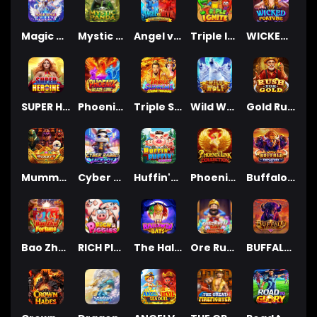
Magic Bingo Queen
Mystic Panda
Angel vs Devil Ultimate Goal Showdown
Triple Ignite
WICKED FORTUNE
SUPER HEROINE
Phoenix Blaze Link
Triple Supreme Xtreme Treasure
Wild Wolf Xtreme
Gold Rush
Mummy’s Treasure Quest
Cyber Rabbit
Huffin'and Puffin'Jackpot
Phoenix Link - Collection
Buffalo Triple Fury
Bao Zhu Fortune
RICH PIGGIES
The Hallowin Bats
Ore Rush: Cart Collector
BUFFALO LEGEND