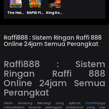
The Halloween Rascal
RAPID FIRE BLAST
King Kong Treasure
Raffi888 : Sistem Ringan Raffi 888
Online 24jam Semua Perangkat
Raffi888 : Sistem
Ringan Raffi 888
Online 24jam Semua
Perangkat
Selain didukung teknologi yang optimal,
Raffi888
juga
menyediakan layanan pelanggan profesional yang siap