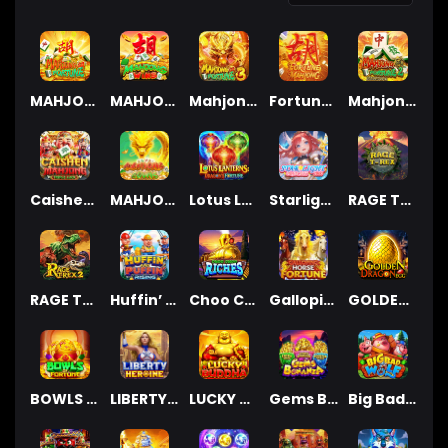
MAHJONG FORTUNE
MAHJONG WINS
Mahjong Fortune 3
Fortune Mahjong
Mahjong Fortune 2: Dragon Riches
Caishen Mahjong: Triple Luck
MAHJONG BONUS
Lotus Lanterns: Dragon's Fortune
Starlight Princess 2000
RAGE T-REX
RAGE T-REX 2
Huffin’ And Puffin’ Rising
Choo Choo Riches
Galloping Horse Fortune
GOLDEN DRAGON EGG
BOWLS OF FORTUNE
LIBERTY HEROINER
LUCKY BUDDHA
Gems Bonanza
Big Bad Wolf