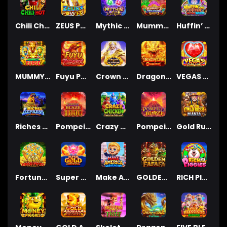
Chili Chili Hot
ZEUS POWER
Mythic Gems: Five Realms
Mummy’s Treasure Quest 2
Huffin’ And Puffin’ Ultra Wheel
MUMMY'S CURSE
Fuyu Phoenix
Crown of Olympus
Dragon Link Collection
VEGAS CASH LINK
Riches Express
Pompeii’s Blaze 1000
Crazy Chicken
Pompeil Blaze
Gold Rush Mania
Fortune Gold Pots
Super Gold Arowana
Make America Great Again
GOLDEN FAFAFA
RICH PIGGIES WORLD