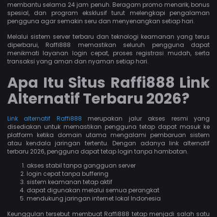
membantu selama 24 jam penuh. Beragam promo menarik, bonus
spesial, dan program eksklusif turut melengkapi pengalaman
pengguna agar semakin seru dan menyenangkan setiap hari.
Melalui sistem server terbaru dan teknologi keamanan yang terus
diperbarui, Raffi888 memastikan seluruh pengguna dapat
menikmati layanan login cepat, proses registrasi mudah, serta
transaksi yang aman dan nyaman setiap hari.
Apa Itu Situs Raffi888 Link
Alternatif Terbaru 2026?
Link alternatif Raffi888
merupakan jalur akses resmi yang
disediakan untuk memastikan pengguna tetap dapat masuk ke
platform ketika domain utama mengalami pembaruan sistem
atau kendala jaringan tertentu. Dengan adanya link alternatif
terbaru 2026, pengguna dapat tetap login tanpa hambatan.
akses stabil tanpa gangguan server
login cepat tanpa buffering
sistem keamanan tetap aktif
dapat digunakan melalui semua perangkat
mendukung jaringan internet lokal Indonesia
Keunggulan tersebut membuat Raffi888 tetap menjadi salah satu