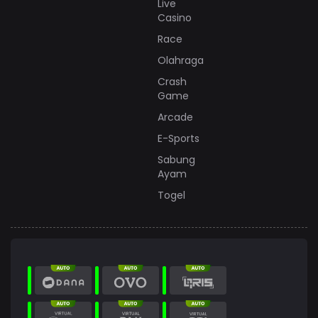
Live
Casino
Race
Olahraga
Crash
Game
Arcade
E-Sports
Sabung
Ayam
Togel