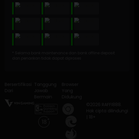
* Selama bank maintenance dan bank offline deposit
dan penarikan tidak dapat diproses
Bersertifikasi
Tanggung
Browser
Dari
Jawab
Yang
Bermain
Didukung
©2026 RAFFI888.
Hak cipta dilindungi
| 18+