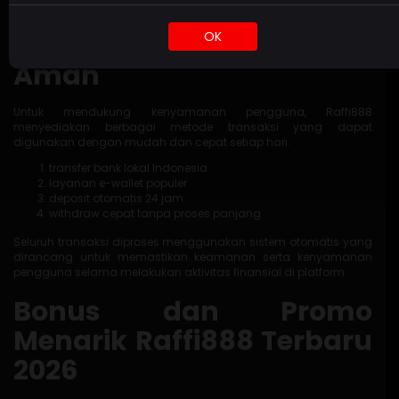
Metode Transaksi
OK
Raffi888 Cepat dan
Aman
Untuk mendukung kenyamanan pengguna, Raffi888
menyediakan berbagai metode transaksi yang dapat
digunakan dengan mudah dan cepat setiap hari.
transfer bank lokal Indonesia
layanan e-wallet populer
deposit otomatis 24 jam
withdraw cepat tanpa proses panjang
Seluruh transaksi diproses menggunakan sistem otomatis yang
dirancang untuk memastikan keamanan serta kenyamanan
pengguna selama melakukan aktivitas finansial di platform.
Bonus dan Promo
Menarik Raffi888 Terbaru
2026