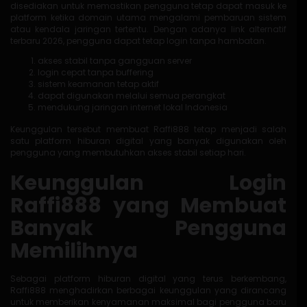
disediakan untuk memastikan pengguna tetap dapat masuk ke
platform ketika domain utama mengalami pembaruan sistem
atau kendala jaringan tertentu. Dengan adanya link alternatif
terbaru 2026, pengguna dapat tetap login tanpa hambatan.
akses stabil tanpa gangguan server
login cepat tanpa buffering
sistem keamanan tetap aktif
dapat digunakan melalui semua perangkat
mendukung jaringan internet lokal Indonesia
Keunggulan tersebut membuat Raffi888 tetap menjadi salah
satu platform hiburan digital yang banyak digunakan oleh
pengguna yang membutuhkan akses stabil setiap hari.
Keunggulan Login
Raffi888 yang Membuat
Banyak Pengguna
Memilihnya
Sebagai platform hiburan digital yang terus berkembang,
Raffi888 menghadirkan berbagai keunggulan yang dirancang
untuk memberikan kenyamanan maksimal bagi pengguna baru