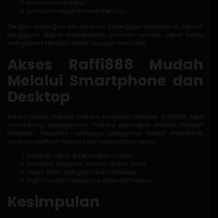
informasi transaksi
panduan registrasi member baru
Dengan dukungan tim layanan pelanggan profesional, seluruh
pengguna dapat memperoleh bantuan secara cepat ketika
mengalami kendala akses ataupun transaksi.
Akses Raffi888 Mudah
Melalui Smartphone dan
Desktop
Selain dapat diakses melalui komputer desktop, Raffi888 juga
mendukung penggunaan melalui perangkat mobile dengan
tampilan responsif sehingga pengguna dapat menikmati
layanan platform kapan saja tanpa batas lokasi.
loading cepat di perangkat mobile
tampilan responsif semua ukuran layar
akses stabil jaringan lokal Indonesia
login mudah melalui link alternatif terbaru
Kesimpulan