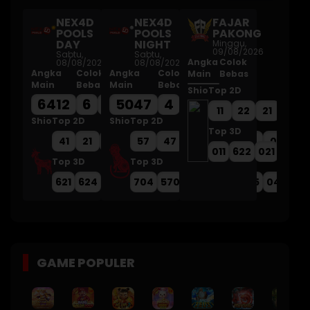
NEX4D
NEX4D
FAJAR
POOLS
POOLS
PAKONG
DAY
NIGHT
Minggu,
09/08/2026
Sabtu,
Sabtu,
Angka
Colok
08/08/2026
08/08/2026
Angka
Colok
Angka
Colok
Main
Bebas
Main
Bebas
Main
Bebas
Shio
Top 2D
6412
6
1
5047
4
5
11
22
21
10
Shio
Top 2D
Shio
Top 2D
Top 3D
41
21
42
26
57
62
47
14
07
70
40
05
011
622
021
210
Top 3D
Top 3D
621
624
416
146
704
142
570
612
705
407
745
045
GAME POPULER