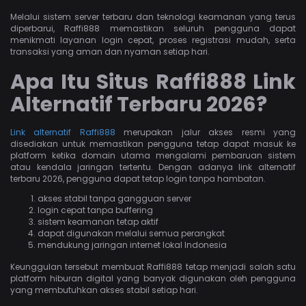
Melalui sistem server terbaru dan teknologi keamanan yang terus
diperbarui, Raffi888 memastikan seluruh pengguna dapat
menikmati layanan login cepat, proses registrasi mudah, serta
transaksi yang aman dan nyaman setiap hari.
Apa Itu Situs Raffi888 Link
Alternatif Terbaru 2026?
Link alternatif Raffi888
merupakan jalur akses resmi yang
disediakan untuk memastikan pengguna tetap dapat masuk ke
platform ketika domain utama mengalami pembaruan sistem
atau kendala jaringan tertentu. Dengan adanya link alternatif
terbaru 2026, pengguna dapat tetap login tanpa hambatan.
akses stabil tanpa gangguan server
login cepat tanpa buffering
sistem keamanan tetap aktif
dapat digunakan melalui semua perangkat
mendukung jaringan internet lokal Indonesia
Keunggulan tersebut membuat Raffi888 tetap menjadi salah satu
platform hiburan digital yang banyak digunakan oleh pengguna
yang membutuhkan akses stabil setiap hari.