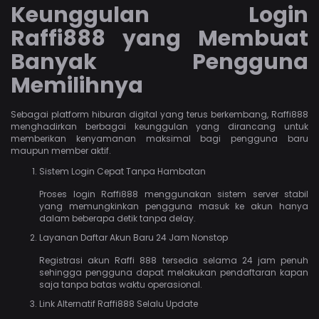
Keunggulan Login
Raffi888 yang Membuat
Banyak Pengguna
Memilihnya
Sebagai platform hiburan digital yang terus berkembang, Raffi888
menghadirkan berbagai keunggulan yang dirancang untuk
memberikan kenyamanan maksimal bagi pengguna baru
maupun member aktif.
Sistem Login Cepat Tanpa Hambatan
Proses login Raffi888 menggunakan sistem server stabil
yang memungkinkan pengguna masuk ke akun hanya
dalam beberapa detik tanpa delay.
Layanan Daftar Akun Baru 24 Jam Nonstop
Registrasi akun Raffi 888 tersedia selama 24 jam penuh
sehingga pengguna dapat melakukan pendaftaran kapan
saja tanpa batas waktu operasional.
Link Alternatif Raffi888 Selalu Update