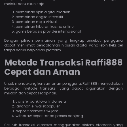
melalui satu akun saja.
permainan spin digital modern
permainan angka interaktif
permainan meja virtual
permainan hiburan kasino online
game berbasis provider internasional
Dengan pilihan permainan yang lengkap tersebut, pengguna
dapat menikmati pengalaman hiburan digital yang lebih fleksibel
tanpa harus berpindah platform.
Metode Transaksi Raffi888
Cepat dan Aman
Untuk mendukung kenyamanan pengguna, Raffi888 menyediakan
berbagai metode transaksi yang dapat digunakan dengan
mudah dan cepat setiap hari.
transfer bank lokal Indonesia
layanan e-wallet populer
deposit otomatis 24 jam
withdraw cepat tanpa proses panjang
Seluruh transaksi diproses menggunakan sistem otomatis yang