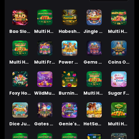
Bao Slot 5X
Multi Hot 100
Habesha Fortune 5
Jingle Bell Bonanza
Multi Hot 5 Deluxe
Multi Hot 5 Super Wilds
Multi Fruits Charging Wilds
Power Of Tiger
Gems Crown Charging Wilds
Coins Of Atlantis
Foxy Hot 20
WildMultiStar
Burning Ice 10
Multi Hot 5 Burn Wilds
Sugar Fiesta
Dice Jungle
Gates Of Merlyn
Genie's Bonanza
HotSamba
Multi Hot Ways