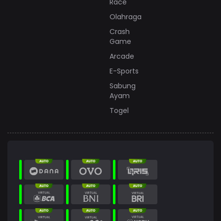
Race
Olahraga
Crash
Game
Arcade
E-Sports
Sabung
Ayam
Togel