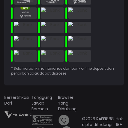
* Selama bank maintenance dan bank offline deposit dan
penarikan tidak dapat diproses
Bersertifikasi
Tanggung
Browser
Dari
Jawab
Yang
Bermain
Didukung
©2026 RAFFI888. Hak
cipta dilindungi | 18+