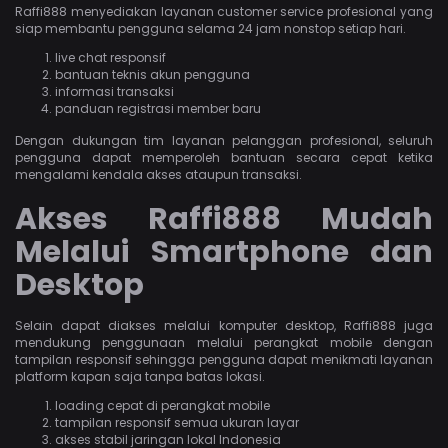
Raffi888 menyediakan layanan customer service profesional yang
siap membantu pengguna selama 24 jam nonstop setiap hari.
live chat responsif
bantuan teknis akun pengguna
informasi transaksi
panduan registrasi member baru
Dengan dukungan tim layanan pelanggan profesional, seluruh
pengguna dapat memperoleh bantuan secara cepat ketika
mengalami kendala akses ataupun transaksi.
Akses Raffi888 Mudah
Melalui Smartphone dan
Desktop
Selain dapat diakses melalui komputer desktop, Raffi888 juga
mendukung penggunaan melalui perangkat mobile dengan
tampilan responsif sehingga pengguna dapat menikmati layanan
platform kapan saja tanpa batas lokasi.
loading cepat di perangkat mobile
tampilan responsif semua ukuran layar
akses stabil jaringan lokal Indonesia