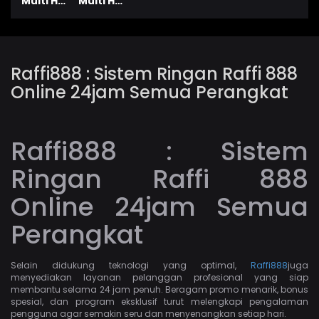
Multi Hot 5 Wild
Multi Hot Wild Ways
Raffi888 : Sistem Ringan Raffi 888
Online 24jam Semua Perangkat
Raffi888 : Sistem
Ringan Raffi 888
Online 24jam Semua
Perangkat
Selain didukung teknologi yang optimal,
Raffi888
juga
menyediakan layanan pelanggan profesional yang siap
membantu selama 24 jam penuh. Beragam promo menarik, bonus
spesial, dan program eksklusif turut melengkapi pengalaman
pengguna agar semakin seru dan menyenangkan setiap hari.