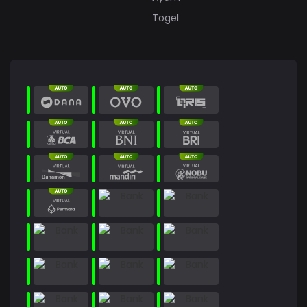
Togel