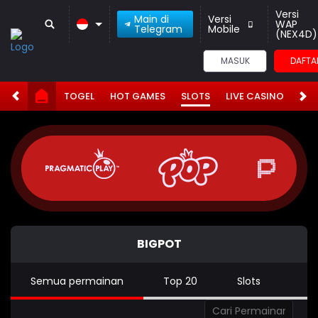
Versi
Main di
Versi
WAP
Telegram
Mobile
(NEX4D)
MASUK
DAFTA
TOGEL
HOT GAMES
SLOTS
LIVE CASINO
RA
BIGPOT
Semua permainan
Top 20
Slots