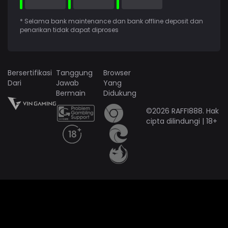
* Selama bank maintenance dan bank offline deposit dan
penarikan tidak dapat diproses
Bersertifikasi
Tanggung
Browser
Dari
Jawab
Yang
Bermain
Didukung
©2026 RAFFI888. Hak
cipta dilindungi | 18+