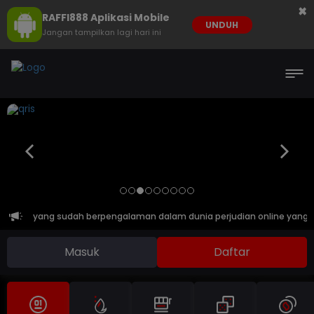
×
RAFFI888 Aplikasi Mobile
UNDUH
Jangan tampilkan lagi hari ini
di indonesia yang sudah berpengalaman dalam dunia perjudian online 
Masuk
Daftar