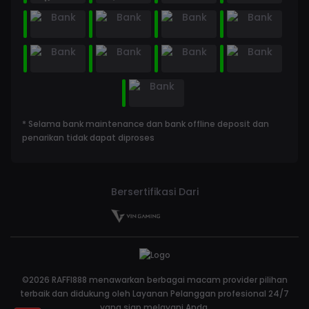
* Selama bank maintenance dan bank offline deposit dan
penarikan tidak dapat diproses
Bersertifikasi Dari
©2026 RAFFI888 menawarkan berbagai macam provider pilihan
terbaik dan didukung oleh Layanan Pelanggan profesional 24/7
yang siap melayani Anda.