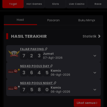
Togel
Hot Games
Slots
Live Casino
Race
Hasil
Pasaran
Buku Mimpi
HASIL TERAKHIR
Statistik
FAJAR PAKONG
Jumat
7
2
3
07-Agt-2026
NEX4D POOLS DAY
Kamis
3
6
4
5
06-Agt-2026
NEX4D POOLS NIGHT
Kamis
7
5
8
0
06-Agt-2026
Lihat semua