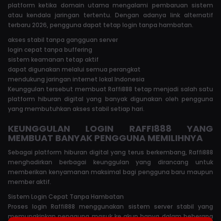
platform ketika domain utama mengalami pembaruan sistem
atau kendala jaringan tertentu. Dengan adanya link alternatif
terbaru 2026, pengguna dapat tetap login tanpa hambatan.
akses stabil tanpa gangguan server
login cepat tanpa buffering
sistem keamanan tetap aktif
dapat digunakan melalui semua perangkat
mendukung jaringan internet lokal Indonesia
Keunggulan tersebut membuat Raffi888 tetap menjadi salah satu
platform hiburan digital yang banyak digunakan oleh pengguna
yang membutuhkan akses stabil setiap hari.
KEUNGGULAN LOGIN RAFFI888 YANG
MEMBUAT BANYAK PENGGUNA MEMILIHNYA
Sebagai platform hiburan digital yang terus berkembang, Raffi888
menghadirkan berbagai keunggulan yang dirancang untuk
memberikan kenyamanan maksimal bagi pengguna baru maupun
member aktif.
Sistem Login Cepat Tanpa Hambatan
Proses login Raffi888 menggunakan sistem server stabil yang
memungkinkan pengguna masuk ke akun hanya dalam beberapa