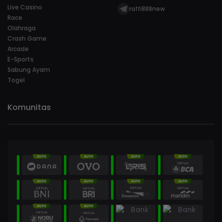
Live Casino
raffi888new
Race
Olahraga
Crash Game
Arcade
E-Sports
Sabung Ayam
Togel
Komunitas