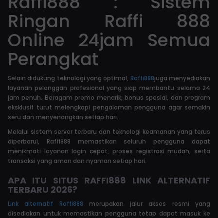
Raffi888 : Sistem
Ringan Raffi 888
Online 24jam Semua
Perangkat
Selain didukung teknologi yang optimal,
Raffi888
juga menyediakan
layanan pelanggan profesional yang siap membantu selama 24
jam penuh. Beragam promo menarik, bonus spesial, dan program
eksklusif turut melengkapi pengalaman pengguna agar semakin
seru dan menyenangkan setiap hari.
Melalui sistem server terbaru dan teknologi keamanan yang terus
diperbarui, Raffi888 memastikan seluruh pengguna dapat
menikmati layanan login cepat, proses registrasi mudah, serta
transaksi yang aman dan nyaman setiap hari.
APA ITU SITUS RAFFI888 LINK ALTERNATIF
TERBARU 2026?
Link alternatif Raffi888
merupakan jalur akses resmi yang
disediakan untuk memastikan pengguna tetap dapat masuk ke