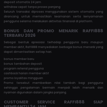
deposit otomatis 24 jam
withdraw cepat tanpa proses panjang
Seluruh transaksi diproses menggunakan sistem otomatis yang
dirancang untuk memastikan keamanan serta kenyamanan
pengguna selama melakukan aktivitas finansial di platform.
BONUS DAN PROMO MENARIK RAFFI888
TERBARU 2026
Sebagai bentuk apresiasi terhadap pengguna baru maupun
member aktif, Raffi888 menyediakan berbagai bonus menarik yang
dapat dimanfaatkan setiap hari.
bonus member baru
bonus tambahan deposit
program referral pengguna
cashback harian member aktif
promo loyalitas mingguan
Promo tersebut memberikan nilai tambah bagi pengguna
sehingga pengalaman bermain menjadi lebih menarik dan
nyaman digunakan dalam jangka panjang.
CUSTOMER SERVICE RAFFI888 SIAP
MEMBANTU 24 JAM