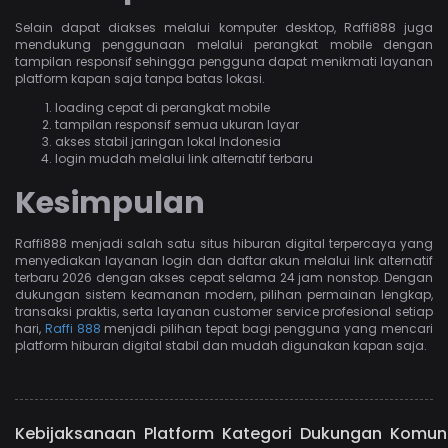
Selain dapat diakses melalui komputer desktop, Raffi888 juga
mendukung penggunaan melalui perangkat mobile dengan
tampilan responsif sehingga pengguna dapat menikmati layanan
platform kapan saja tanpa batas lokasi.
loading cepat di perangkat mobile
tampilan responsif semua ukuran layar
akses stabil jaringan lokal Indonesia
login mudah melalui link alternatif terbaru
Kesimpulan
Raffi888 menjadi salah satu situs hiburan digital terpercaya yang
menyediakan layanan login dan daftar akun melalui link alternatif
terbaru 2026 dengan akses cepat selama 24 jam nonstop. Dengan
dukungan sistem keamanan modern, pilihan permainan lengkap,
transaksi praktis, serta layanan customer service profesional setiap
hari,
Raffi 888
menjadi pilihan tepat bagi pengguna yang mencari
platform hiburan digital stabil dan mudah digunakan kapan saja.
Kebijaksanaan
Platform
Kategori
Dukungan
Komun