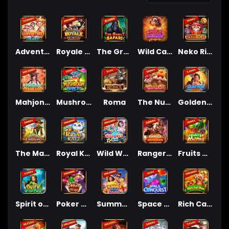
Adventure To The West
Royale House
The Great Safari
Wild Calavera
Neko Riches
Mahjong Princess
Mushroom Bandit
Roma
The Nutcrackers
Golden Moon Empire
The Maya Myth
Royal Katt
Wild Wet Win
Ranger Showdown
Fruits Mania
Spirit of the Sea
Poker Ways
Summer Splash Paradise
Space Conquest
Rich Cai Shen