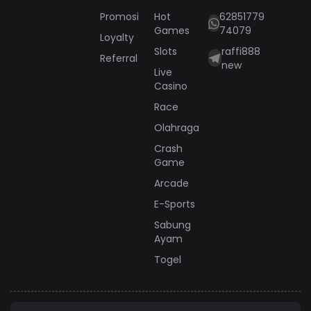
Promosi
Hot
62851779
Games
74079
Loyalty
Slots
raffi888
Referral
new
Live
Casino
Race
Olahraga
Crash
Game
Arcade
E-Sports
Sabung
Ayam
Togel