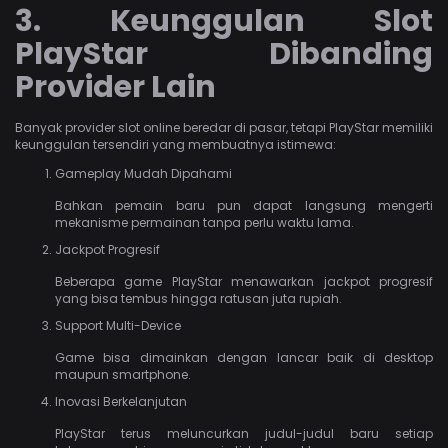
3. Keunggulan Slot
PlayStar Dibanding
Provider Lain
Banyak provider slot online beredar di pasar, tetapi PlayStar memiliki
keunggulan tersendiri yang membuatnya istimewa:
Gameplay Mudah Dipahami
Bahkan pemain baru pun dapat langsung mengerti
mekanisme permainan tanpa perlu waktu lama.
Jackpot Progresif
Beberapa game PlayStar menawarkan jackpot progresif
yang bisa tembus hingga ratusan juta rupiah.
Support Multi-Device
Game bisa dimainkan dengan lancar baik di desktop
maupun smartphone.
Inovasi Berkelanjutan
PlayStar terus meluncurkan judul-judul baru setiap