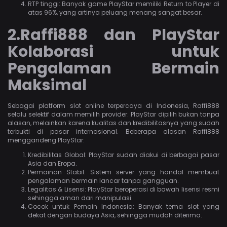
RTP tinggi: Banyak game PlayStar memiliki Return to Player di
atas 96%, yang artinya peluang menang sangat besar.
2.Raffi888 dan PlayStar
Kolaborasi untuk
Pengalaman Bermain
Maksimal
Sebagai platform slot online terpercaya di Indonesia, Raffi888
selalu selektif dalam memilih provider. PlayStar dipilih bukan tanpa
alasan, melainkan karena kualitas dan kredibilitasnya yang sudah
terbukti di pasar internasional. Beberapa alasan Raffi888
menggandeng PlayStar:
Kredibilitas Global: PlayStar sudah diakui di berbagai pasar
Asia dan Eropa.
Permainan Stabil: Sistem server yang handal membuat
pengalaman bermain lancar tanpa gangguan.
Legalitas & Lisensi: PlayStar beroperasi di bawah lisensi resmi
sehingga aman dari manipulasi.
Cocok untuk Pemain Indonesia: Banyak tema slot yang
dekat dengan budaya Asia, sehingga mudah diterima.