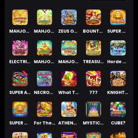
MAHJONG WAYS 3+
MAHJONG：ORIGIN
ZEUS OF OLYMPUS
BOUNTY EXPRESS
SUPER GEMS
ELECTRIC ZEUS
MAHJONG: ORIGIN 2
MAHJONG WAYS 3
TREASURES OF AZTEC Z
Horde 2 Winter
SUPER AWESOME
NECROMANCER SHA
What The FA
777
KNIGHT ARTHUR
SUPER GEMS 2
For The Horde
ATHENA LUCKY SPREAD
MYSTIC LEGEND 2
CUBE?