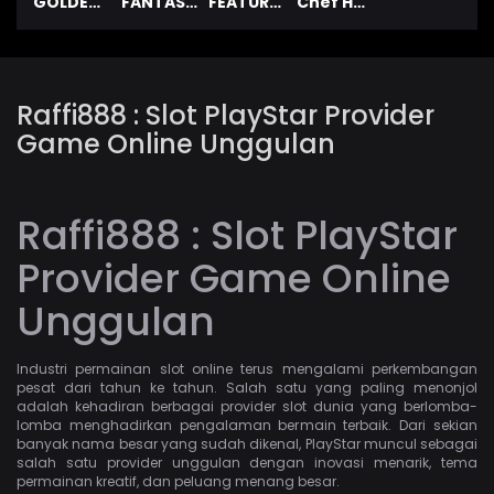
GOLDEN JADE
FANTASY - SOUTHEAST ASIA
FEATURE BUY・CHRISTMAS EXPRESS
Chef Husky
Raffi888 : Slot PlayStar Provider
Game Online Unggulan
Raffi888 : Slot PlayStar
Provider Game Online
Unggulan
Industri permainan slot online terus mengalami perkembangan
pesat dari tahun ke tahun. Salah satu yang paling menonjol
adalah kehadiran berbagai provider slot dunia yang berlomba-
lomba menghadirkan pengalaman bermain terbaik. Dari sekian
banyak nama besar yang sudah dikenal, PlayStar muncul sebagai
salah satu provider unggulan dengan inovasi menarik, tema
permainan kreatif, dan peluang menang besar.