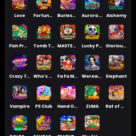
Love
Fortune God
Burlesque 2
Aurora Wolf
Alchemy
Fish Prawn Crab
Tomb Treasure
MASTER HAHA
Lucky Panda
Glorious Kingdom
Crazy 777
Who's The Boss
Fa Fa Monkey
Werewolf
Elephant
Vampire
PS Club
Hand Of God
ZUMA
Rat of Wealth