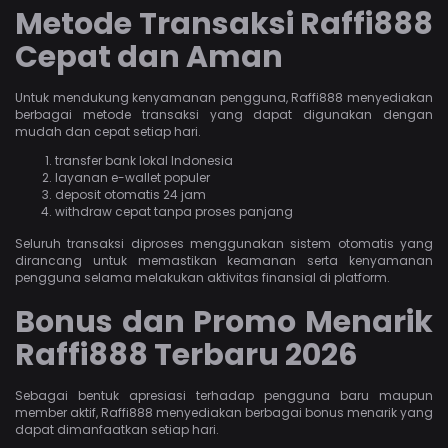
Metode Transaksi Raffi888
Cepat dan Aman
Untuk mendukung kenyamanan pengguna, Raffi888 menyediakan
berbagai metode transaksi yang dapat digunakan dengan
mudah dan cepat setiap hari.
transfer bank lokal Indonesia
layanan e-wallet populer
deposit otomatis 24 jam
withdraw cepat tanpa proses panjang
Seluruh transaksi diproses menggunakan sistem otomatis yang
dirancang untuk memastikan keamanan serta kenyamanan
pengguna selama melakukan aktivitas finansial di platform.
Bonus dan Promo Menarik
Raffi888 Terbaru 2026
Sebagai bentuk apresiasi terhadap pengguna baru maupun
member aktif, Raffi888 menyediakan berbagai bonus menarik yang
dapat dimanfaatkan setiap hari.