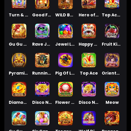
Turn & Earn
Good Fortune M
WILD BOUNTY 2
Hero of the 3 Kingdoms - Cao Cao
Top Ace 2
Gu Gu Gu2
Rave Jump
Jewel Luxury
Happy Rich Year
Fruit King
Pyramid Raider
Running Toro
Pig Of Luck
Top Ace
Oriental Beauty
Diamond Treasure
Disco Night
Flower Fortunes
Disco Night M
Meow