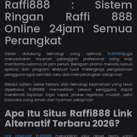
Raffi888 : Sistem
Ringan Raffi 888
Online 24jam Semua
Perangkat
Selain didukung teknologi yang optimal,
Raffi888
juga
menyediakan layanan pelanggan profesional yang siap
membantu selama 24 jam penuh. Beragam promo menarik, bonus
spesial, dan program eksklusif turut melengkapi pengalaman
pengguna agar semakin seru dan menyenangkan setiap hari.
Melalui sistem server terbaru dan teknologi keamanan yang terus
diperbarui, Raffi888 memastikan seluruh pengguna dapat
menikmati layanan login cepat, proses registrasi mudah, serta
transaksi yang aman dan nyaman setiap hari.
Apa Itu Situs Raffi888 Link
Alternatif Terbaru 2026?
Link alternatif Raffi888
merupakan jalur akses resmi yang