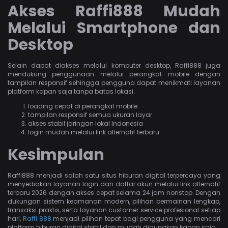
Akses Raffi888 Mudah
Melalui Smartphone dan
Desktop
Selain dapat diakses melalui komputer desktop, Raffi888 juga
mendukung penggunaan melalui perangkat mobile dengan
tampilan responsif sehingga pengguna dapat menikmati layanan
platform kapan saja tanpa batas lokasi.
loading cepat di perangkat mobile
tampilan responsif semua ukuran layar
akses stabil jaringan lokal Indonesia
login mudah melalui link alternatif terbaru
Kesimpulan
Raffi888 menjadi salah satu situs hiburan digital terpercaya yang
menyediakan layanan login dan daftar akun melalui link alternatif
terbaru 2026 dengan akses cepat selama 24 jam nonstop. Dengan
dukungan sistem keamanan modern, pilihan permainan lengkap,
transaksi praktis, serta layanan customer service profesional setiap
hari,
Raffi 888
menjadi pilihan tepat bagi pengguna yang mencari
platform hiburan digital stabil dan mudah digunakan kapan saja.