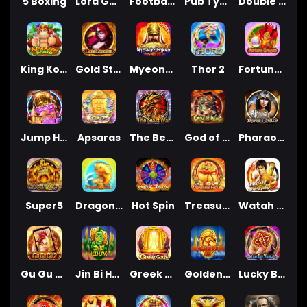
5 Boxing
Lord Ganesha
Football Baby
Pub Tycoon
Double Happiness
King Kong Shake
Gold Stealer
Myeong-ryang
Thor 2
Fortune Dragon
Jump Higher Mobile
Apsaras
The Beast War
God of War M
Pharaoh's Gold
Super5
Dragon Koi
Hot Spin
Treasure House
Watah Master 2
Gu Gu Gu 2 M
Jin Bi Hui Huang
Greek Gods
Golden Dragon Club
Lucky Bats M