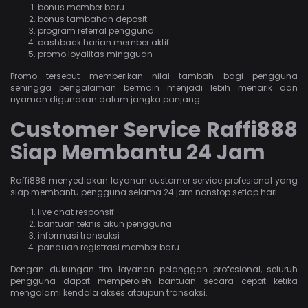
bonus member baru
bonus tambahan deposit
program referral pengguna
cashback harian member aktif
promo loyalitas mingguan
Promo tersebut memberikan nilai tambah bagi pengguna
sehingga pengalaman bermain menjadi lebih menarik dan
nyaman digunakan dalam jangka panjang.
Customer Service Raffi888
Siap Membantu 24 Jam
Raffi888 menyediakan layanan customer service profesional yang
siap membantu pengguna selama 24 jam nonstop setiap hari.
live chat responsif
bantuan teknis akun pengguna
informasi transaksi
panduan registrasi member baru
Dengan dukungan tim layanan pelanggan profesional, seluruh
pengguna dapat memperoleh bantuan secara cepat ketika
mengalami kendala akses ataupun transaksi.